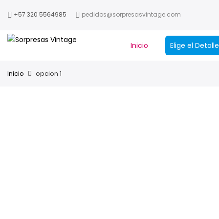
+57 320 5564985
pedidos@sorpresasvintage.com
Inicio
Elige el Detal
Inicio
opcion 1