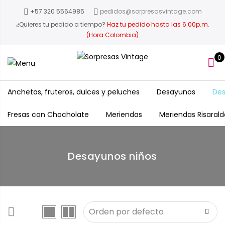
+57 320 5564985
pedidos@sorpresasvintage.com
¿Quieres tu pedido a tiempo?
Haz tu pedido hasta las 6:00p.m.
(Hora Colombia)
0
Anchetas, fruteros, dulces y peluches
Desayunos
Des
Fresas con Chocholate
Meriendas
Meriendas Risarald
Desayunos niños