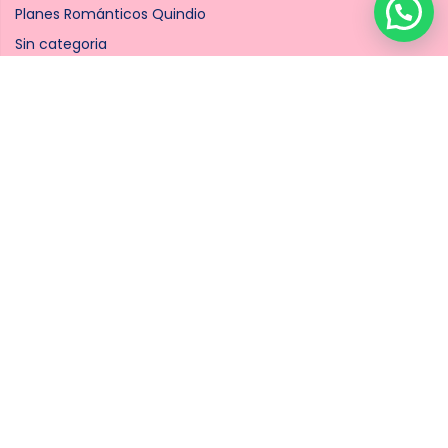
Planes Románticos Quindio
Sin categoria
Enlaces de interés
Quienes Somos
Contacto
Términos y Condiciones
Política de Privacidad
Copyright © 2020
Sorpresas Vintage
Todos los Derechos
Reservados. Diseñado por
Ático Agencia