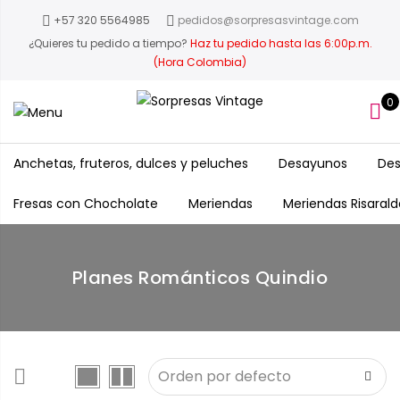
+57 320 5564985
pedidos@sorpresasvintage.com
¿Quieres tu pedido a tiempo?
Haz tu pedido hasta las 6:00p.m.
(Hora Colombia)
0
Anchetas, fruteros, dulces y peluches
Desayunos
Des
Fresas con Chocholate
Meriendas
Meriendas Risarald
Planes Románticos Quindio