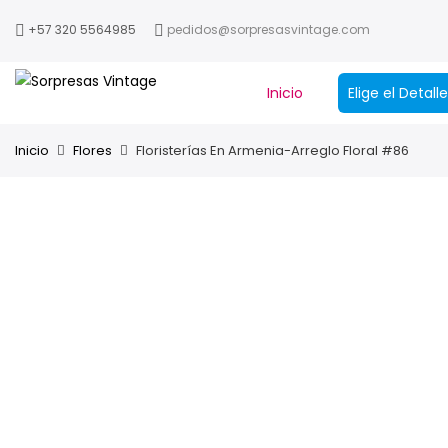
+57 320 5564985
pedidos@sorpresasvintage.com
Inicio
Elige el Detal
Inicio
Flores
Floristerías En Armenia-Arreglo Floral #86