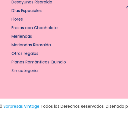
Desayunos Risaralda
P
Días Especiales
Flores
Fresas con Chocholate
Meriendas
Meriendas Risaralda
Otros regalos
Planes Románticos Quindio
Sin categoria
20
Sorpresas Vintage
Todos los Derechos Reservados. Diseñado 